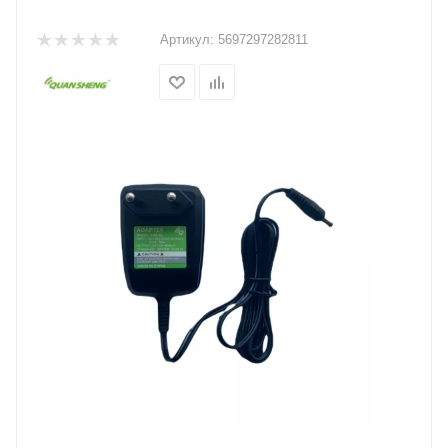
Артикул:
5697297282811