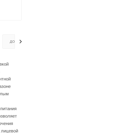
ДОСТАВКА
вкой
В
нтной
азоне
алым
 питания
озволяет
ючения
а лицевой