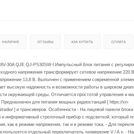
НАЛИЧИЕ
ОТЗЫВЫ
КАК КУПИТЬ
ОПЛАТА
.8V-30A QJE QJ-PS30SW-I Импульсный блок питания с регулиро
ыходного напряжения трансформирует сетевое напряжение 220 
напряжение 13,8 В. Выполнен с применением современной элеме
ает высокую надежность и возможности работы в широком диап
ости окружающей среды. Отличается простотой управления и м
 Предназначен для питания мощных радиостанций [ https://xn-
i/radio/ ] и трансиверов. Особенности - На лицевой панели блока
 и информативный стрелочный прибор с подсветкой, который п
я, как в режиме напряжения, так и в режиме тока. - Для перекл
спользуется отдельный переключатель «измерение V / A ». - Н