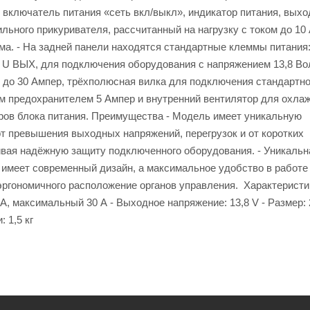
включатель питания «сеть вкл/выкл», индикатор питания, выхо
льного прикуривателя, рассчитанный на нагрузку с током до 10
ма. - На задней панели находятся стандартные клеммы питания:
-) U ВЫХ, для подключения оборудования с напряжением 13,8 Во
до 30 Ампер, трёхполюсная вилка для подключения стандартн
м предохранителем 5 Ампер и внутренний вентилятор для охла
ров блока питания. Преимущества - Модель имеет уникальную
т превышения выходных напряжений, перегрузок и от коротких
вая надёжную защиту подключенного оборудования. - Уникальн
 имеет современный дизайн, а максимальное удобство в работе
 эргономичного расположение органов управления. Характеристик
, максимальный 30 А - Выходное напряжение: 13,8 V - Размер:
: 1,5 кг