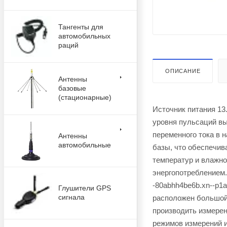
Тангенты для
автомобильных
раций
ОПИСАНИЕ
Антенны
базовые
(стационарные)
Источник питания 13
уровня пульсаций в
переменного тока в 
Антенны
автомобильные
базы, что обеспечив
температур и влажн
энергопотреблением.
-80abhh4be6b.xn--p1a
Глушители GPS
сигнала
расположен большой
производить измерени
режимов измерений и