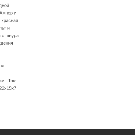
дной
 Ампер и
 красная
льт и
ого шнура
ждения
ая
и - Ток:
 22х15х7