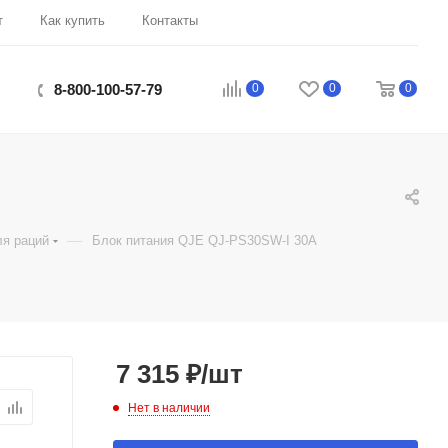
т
Как купить
Контакты
0
0
0
8-800-100-57-79
—
ля раций
Блок питания QJE QJ-PS30SW-I 30А
7 315
₽
/шт
Нет в наличии