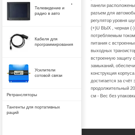
панели расположены 
Телевидение и
разъем для автомоби
радио в авто
регулятор уровня шу
(+)U ВЫХ , черная (
потребляемым током 
Кабеля для
питания с встроенны
программирования
выходных транзисто
встроенную защиту о
замыканий, обеспечи
Усилители
конструкция корпуса
сотовой связи
достигается за счёт
продолжительный 20А
Ретрансляторы
см - Вес без упаковки
Тангенты для портативных
раций