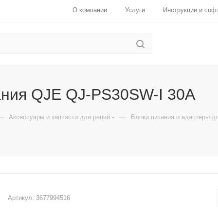
О компании
Услуги
Инструкции и соф
ания QJE QJ-PS30SW-I 30А
—
—
Аксессуары и запчасти для раций
Блоки питания и адаптеры д
Артикул:
3677994516