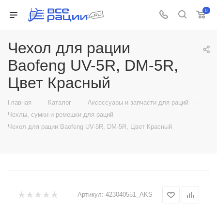
0
Чехол для рации
Baofeng UV-5R, DM-5R,
Цвет Красный
—
—
—
Главная
Каталог
Аксессуары и запчасти для раций
—
Чехлы, сумки и ремешки для раций
Чехол для рации Baofeng UV-5R, DM-5R, Цвет Красный
Артикул:
423040551_AKS