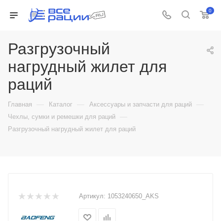
0
Разгрузочный
нагрудный жилет для
раций
—
—
—
Главная
Каталог
Аксессуары и запчасти для раций
—
Чехлы, сумки и ремешки для раций
Разгрузочный нагрудный жилет для раций
Артикул:
1053240650_AKS