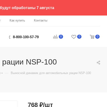
 будут обработаны 7 августа
т
Как купить
Контакты
0
0
0
8-800-100-57-79
 рации NSP-100
—
и
Выносной динамик для автомобильных рации NSP-100
768
₽
/шт