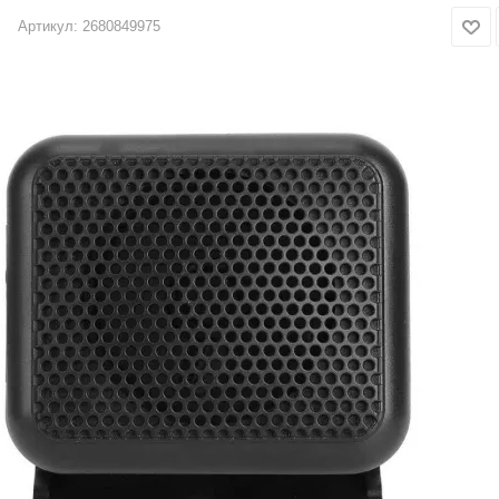
Артикул:
2680849975