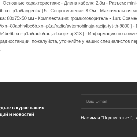
Основные характеристики: - Длина кабеля: 2.8м - Разъем: mini-J
e6b.xn--p1ai/tangenta/ ] 5 - Сопротивление: 8 Ом - Максимальная 
ка: 80x75x50 мм - Комплектация: громкоговоритель - 1шт. Совме
//xn--80abhh4be6b.xn--p1ai/radio/avtomobilnaja-racija-tyt-th-9800 ] - 
bhh4be6b.xn--p1ai/radio/racija-baojie-bj-318 ] - Информацию по сов
радиостанции, пожалуйста, уточняйте у наших специалистов пе
.
дьте в курсе наших
ций и новостей
Нажимая "Подписаться",