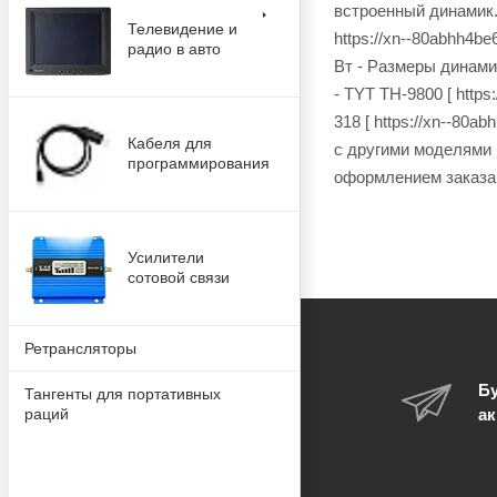
встроенный динамик. 
Телевидение и
https://xn--80abhh4b
радио в авто
Вт - Размеры динами
- TYT TH-9800 [ https:
318 [ https://xn--80a
Кабеля для
с другими моделями 
программирования
оформлением заказа
Усилители
сотовой связи
Ретрансляторы
Бу
Тангенты для портативных
раций
ак