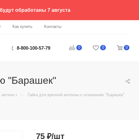
 будут обработаны 7 августа
т
Как купить
Контакты
0
0
0
8-800-100-57-79
ю "Барашек"
—
 антенн
Гайка для врезной антенны к основанию "Барашек"
75
₽
/шт