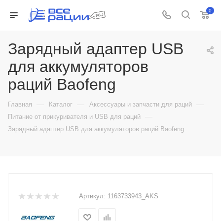
0
Зарядный адаптер USB
для аккумуляторов
раций Baofeng
—
—
—
Главная
Каталог
Аксессуары и запчасти для раций
—
Питание от прикуривателя и USB для раций
Зарядный адаптер USB для аккумуляторов раций Baofeng
Артикул:
1163733943_AKS