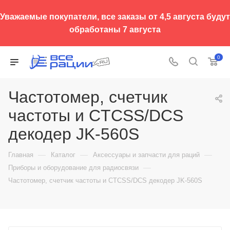
Уважаемые покупатели, все заказы от 4,5 августа будут
обработаны 7 августа
0
Частотомер, счетчик
частоты и CTCSS/DCS
декодер JK-560S
—
—
—
Главная
Каталог
Аксессуары и запчасти для раций
—
Приборы и оборудование для радиосвязи
Частотомер, счетчик частоты и CTCSS/DCS декодер JK-560S