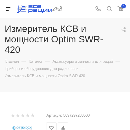
0
Измеритель КСВ и
мощности Optim SWR-
420
—
—
—
Главная
Каталог
Аксессуары и запчасти для раций
—
Приборы и оборудование для радиосвязи
Измеритель КСВ и мощности Optim SWR-420
Артикул:
5697297283500