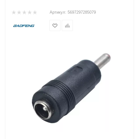
Артикул:
5697297285079