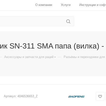
О компании
Услуги
Инструкции и соф
к SN-311 SMA папа (вилка) - 
—
—
Аксессуары и запчасти для раций
Разъёмы и переходники для 
Артикул:
4046536653_Z