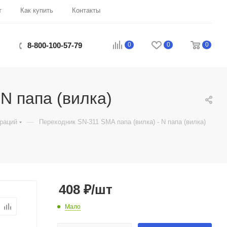
т
Как купить
Контакты
0
0
0
8-800-100-57-79
N папа (вилка)
—
раций
Переходник SN-311 SMA папа (вилка) - N папа (вилка)
408
₽
/шт
Мало