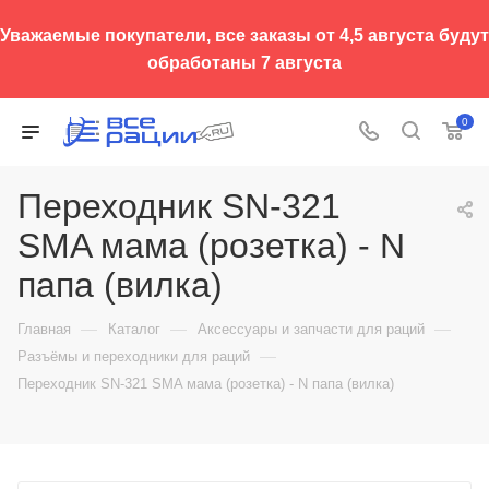
Уважаемые покупатели, все заказы от 4,5 августа будут
обработаны 7 августа
0
Переходник SN-321
SMA мама (розетка) - N
папа (вилка)
—
—
—
Главная
Каталог
Аксессуары и запчасти для раций
—
Разъёмы и переходники для раций
Переходник SN-321 SMA мама (розетка) - N папа (вилка)