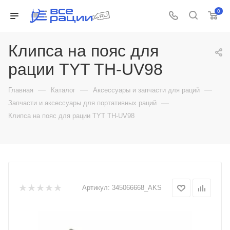
0
Клипса на пояс для
рации TYT TH-UV98
—
—
—
Главная
Каталог
Аксессуары и запчасти для раций
—
Запчасти и аксессуары для портативных раций
Клипса на пояс для рации TYT TH-UV98
Артикул:
345066668_AKS