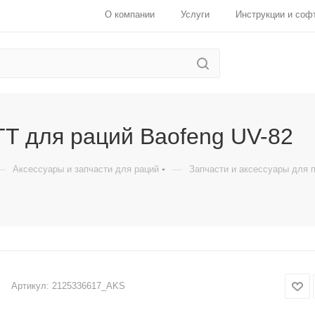
О компании
Услуги
Инструкции и соф
TT для раций Baofeng UV-82
—
—
Аксессуары и запчасти для раций
Запчасти и аксессуары для 
Артикул:
2125336617_AKS