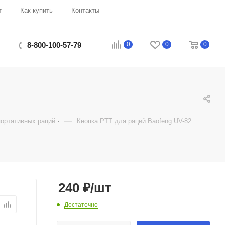
т
Как купить
Контакты
0
0
0
8-800-100-57-79
—
портативных раций
Кнопка PTT для раций Baofeng UV-82
240
₽
/шт
Достаточно