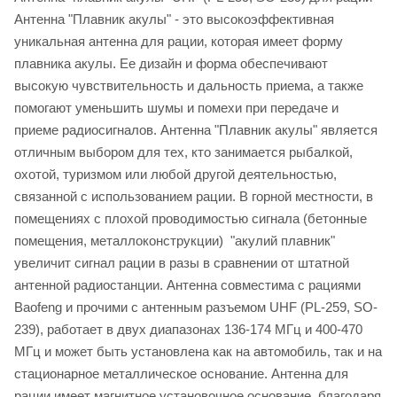
Антенна "Плавник акулы" - это высокоэффективная
уникальная антенна для рации, которая имеет форму
плавника акулы. Ее дизайн и форма обеспечивают
высокую чувствительность и дальность приема, а также
помогают уменьшить шумы и помехи при передаче и
приеме радиосигналов. Антенна "Плавник акулы" является
отличным выбором для тех, кто занимается рыбалкой,
охотой, туризмом или любой другой деятельностью,
связанной с использованием рации. В горной местности, в
помещениях с плохой проводимостью сигнала (бетонные
помещения, металлоконструкции) "акулий плавник"
увеличит сигнал рации в разы в сравнении от штатной
антенной радиостанции. Антенна совместима с рациями
Baofeng и прочими с антенным разъемом UHF (PL-259, SO-
239), работает в двух диапазонах 136-174 МГц и 400-470
МГц и может быть установлена как на автомобиль, так и на
стационарное металлическое основание. Антенна для
рации имеет магнитное установочное основание, благодаря