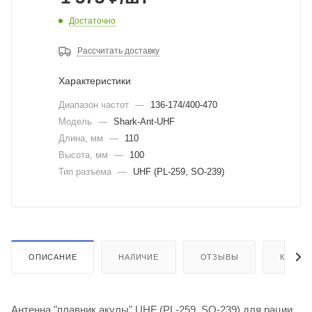
Достаточно
Рассчитать доставку
Характеристики
Диапазон частот
—
136-174/400-470
Модель
—
Shark-Ant-UHF
Длина, мм
—
110
Высота, мм
—
100
Тип разъема
—
UHF (PL-259, SO-239)
ОПИСАНИЕ
НАЛИЧИЕ
ОТЗЫВЫ
КАК КУ
Антенна "плавник акулы" UHF (PL-259, SO-239) для рации