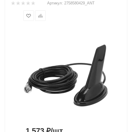
Артикул:
2758580429_ANT
1 573
₽
/шт