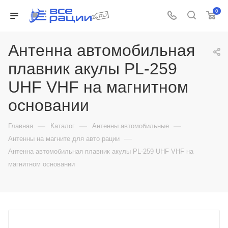
0
Антенна автомобильная
плавник акулы PL-259
UHF VHF на магнитном
основании
—
—
—
Главная
Каталог
Антенны автомобильные
—
Антенны на магните для авто рации
Антенна автомобильная плавник акулы PL-259 UHF VHF на
магнитном основании