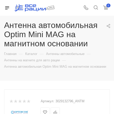
0
Антенна автомобильная
Optim Mini MAG на
магнитном основании
—
—
—
Главная
Каталог
Антенны автомобильные
—
Антенны на магните для авто рации
Антенна автомобильная Optim Mini MAG на магнитном основании
Артикул:
3029132796_ANTM