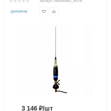
Артикул:
5880484881_ANTM
3 146
₽
/шт