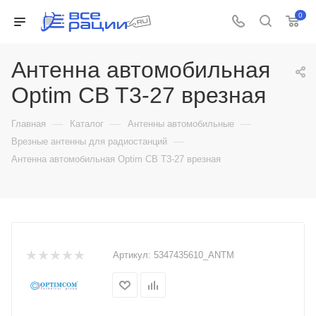
0
Антенна автомобильная
Optim CB T3-27 врезная
—
—
—
Главная
Каталог
Антенны автомобильные
—
Врезные антенны для радиостанций
Антенна автомобильная Optim CB T3-27 врезная
Артикул:
5347435610_ANTM