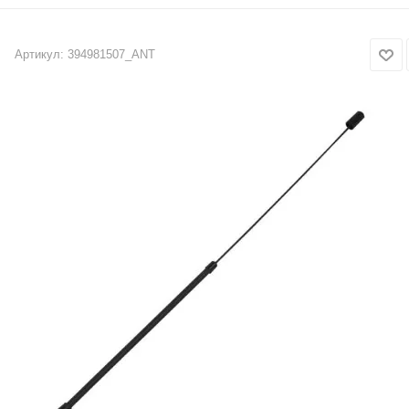
Артикул:
394981507_ANT