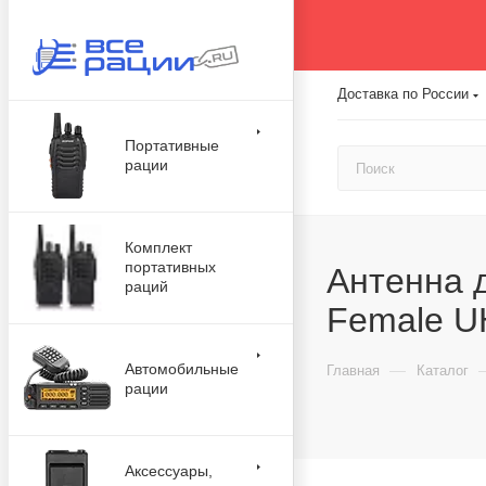
Доставка по России
Портативные
рации
Комплект
портативных
Антенна 
раций
Female U
Автомобильные
—
Главная
Каталог
рации
Аксессуары,