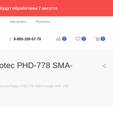
 будут обработаны 7 августа
т
Как купить
Контакты
0
0
0
8-800-100-57-79
rotec PHD-778 SMA-
ческая Protec PHD-778 SMA-Female UHF VHF