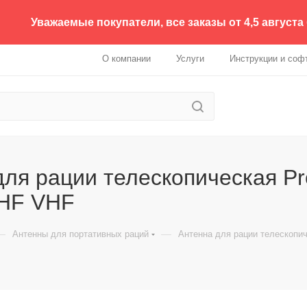
Уважаемые покупатели, все заказы от 4,5 августа
О компании
Услуги
Инструкции и соф
для рации телескопическая P
HF VHF
—
—
Антенны для портативных раций
Антенна для рации телескопи