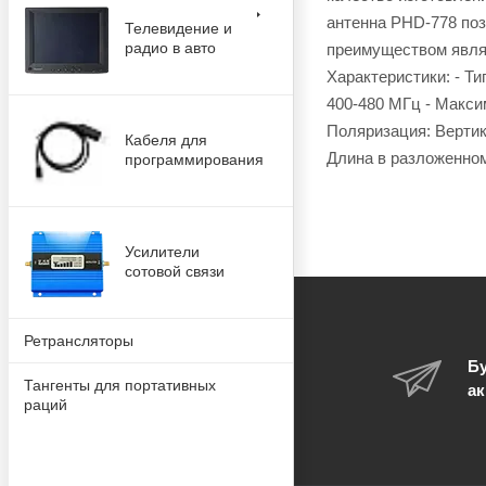
антенна PHD-778 поз
Телевидение и
радио в авто
преимуществом являе
Характеристики: - Ти
400-480 МГц - Макси
Поляризация: Вертик
Кабеля для
Длина в разложенном 
программирования
Усилители
сотовой связи
Ретрансляторы
Бу
Тангенты для портативных
ак
раций