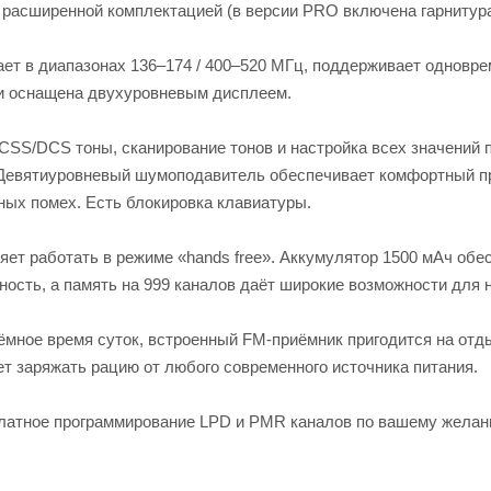
и расширенной комплектацией (в версии PRO включена гарнитура
ет в диапазонах 136–174 / 400–520 МГц, поддерживает одновр
 и оснащена двухуровневым дисплеем.
SS/DCS тоны, сканирование тонов и настройка всех значений 
 Девятиуровневый шумоподавитель обеспечивает комфортный п
ых помех. Есть блокировка клавиатуры.
ет работать в режиме «hands free». Аккумулятор 1500 мАч обе
ость, а память на 999 каналов даёт широкие возможности для 
ёмное время суток, встроенный FM-приёмник пригодится на отды
т заряжать рацию от любого современного источника питания.
платное программирование LPD и PMR каналов по вашему желан