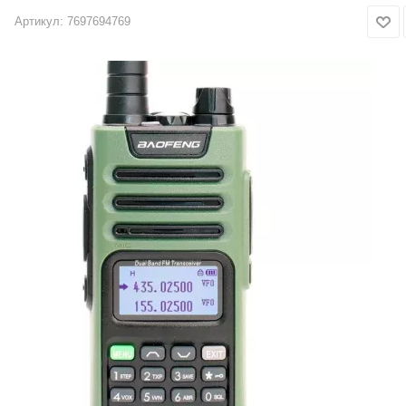
Артикул:
7697694769