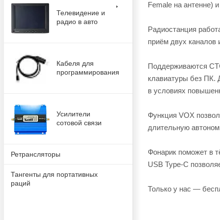
Female на антенне) 
Телевидение и
радио в авто
Радиостанция работа
приём двух каналов
Кабеля для
Поддерживаются CTC
программирования
клавиатуры без ПК.
в условиях повышенн
Усилители
Функция VOX позволя
сотовой связи
длительную автономн
Фонарик поможет в т
Ретрансляторы
USB Type-C позволяе
Тангенты для портативных
раций
Только у нас — бес