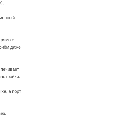
).
еменный
прямо с
риём даже
спечивает
настройки.
хе, а порт
ию.