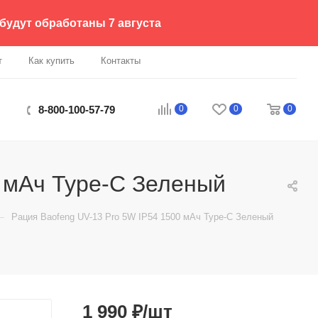
 будут обработаны 7 августа
т
Как купить
Контакты
0
0
0
8-800-100-57-79
0 мАч Type-C Зеленый
—
Рация Baofeng UV-13 Pro 5W IP54 1500 мАч Type-C Зеленый
1 990
₽
/шт