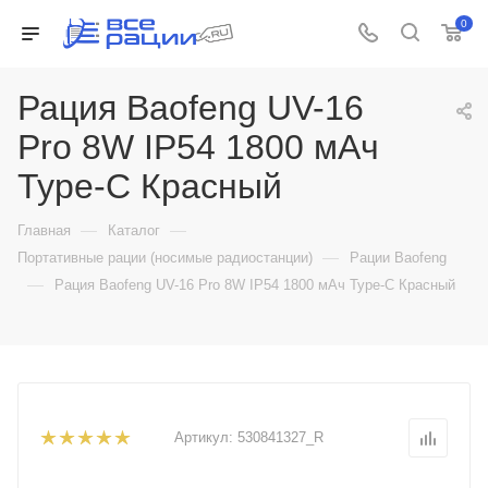
0
Рация Baofeng UV-16
Pro 8W IP54 1800 мАч
Type-C Красный
—
—
Главная
Каталог
—
Портативные рации (носимые радиостанции)
Рации Baofeng
—
Рация Baofeng UV-16 Pro 8W IP54 1800 мАч Type-C Красный
Артикул:
530841327_R