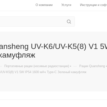
О компании
Услуги
Инструкции и соф
ansheng UV-K6/UV-K5(8) V1 5
камуфляж
—
—
Портативные рации (носимые радиостанции)
Рации Quansheng
/UV-K5(8) V1 5W IP54 1600 мАч Type-C Зеленый камуфляж