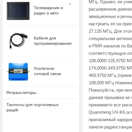
МГц. Однако, ее уни
Телевидение и
расширенном диапазо
радио в авто
авиационные и речны
настроить ее на прие
27.135 МГц. Для это
Кабеля для
специальная антенна
программирования
и PMR каналов по В
соответствующую опц
108.0000-135,9750 МГ
174,0000-349,9750 МГ
Усилители
сотовой связи
469,9750 МГц (прием 
108,000 МГц Новинка
Пожалуйста, при не
Ретрансляторы
данная прошивка не 
принимаете все риск
Тангенты для портативных
раций
Quansheng UV-K6 осн
прилагаемый зарядн
панели радиостанци