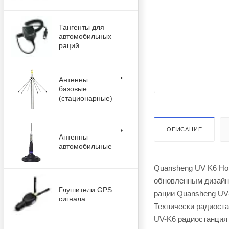
Тангенты для
автомобильных
раций
Антенны
базовые
(стационарные)
ОПИСАНИЕ
Антенны
автомобильные
Quansheng UV K6 Нов
обновленным дизайно
Глушители GPS
рации Quansheng UV-
сигнала
Технически радиост
UV-K6 радиостанция 