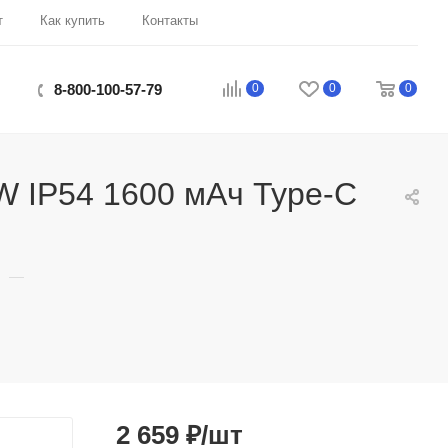
т
Как купить
Контакты
0
0
0
8-800-100-57-79
W IP54 1600 мАч Type-C
—
2 659
₽
/шт