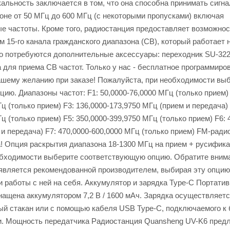
кальность заключается в том, что она способна принимать сигн
не от 50 МГц до 600 МГц (с некоторыми пропусками) включая
е частоты. Кроме того, радиостанция предоставляет возможнос
м 15-го канала гражданского диапазона (CB), который работает 
го потребуются дополнительные аксессуары: переходник SU-322
 для приема CB частот. Только у нас - бесплатное программиро
ашему желанию при заказе! Пожалуйста, при необходимости вы
ию. Диапазоны частот: F1: 50,0000-76,0000 МГц (только прием) 
ц (только прием) F3: 136,0000-173,9750 МГц (прием и передача) 
ц (только прием) F5: 350,0000-399,9750 МГц (только прием) F6: 
и передача) F7: 470,0000-600,0000 МГц (только прием) FM-радио
! Опция раскрытия диапазона 18-1300 МГц на прием + русифик
обходимости выберите соответствующую опцию. Обратите вним
является рекомендованной производителем, выбирая эту опцию
и работы с ней на себя. Аккумулятор и зарядка Type-C Портати
ащена аккумулятором 7,2 В / 1600 мАч. Зарядка осуществляетс
ый стакан или с помощью кабеля USB Type-C, подключаемого к
и. Мощность передатчика Радиостанция Quansheng UV-K6 предл