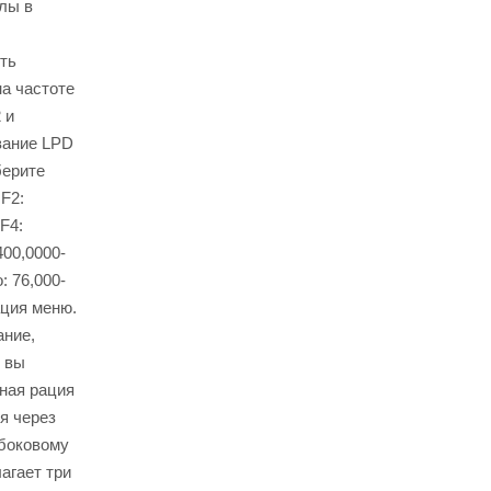
алы в
ть
на частоте
 и
вание LPD
берите
F2:
F4:
400,0000-
: 76,000-
ация меню.
ание,
 вы
вная рация
я через
 боковому
агает три