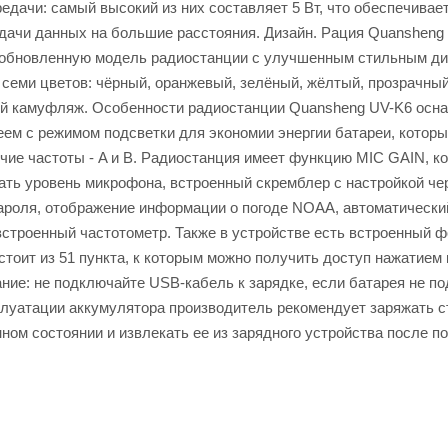
едачи: самый высокий из них составляет 5 Вт, что обеспечивае
дачи данных на большие расстояния. Дизайн. Рация Quansheng
 обновленную модель радиостанции с улучшенным стильным ди
 семи цветов: чёрный, оранжевый, зелёный, жёлтый, прозрачны
й камуфляж. Особенности радиостанции Quansheng UV-K6 осн
м с режимом подсветки для экономии энергии батареи, котор
чие частоты - A и B. Радиостанция имеет функцию MIC GAIN, к
ать уровень микрофона, встроенный скремблер с настройкой че
роля, отображение информации о погоде NOAA, автоматически
встроенный частотометр. Также в устройстве есть встроенный ф
стоит из 51 пункта, к которым можно получить доступ нажатием
ние: не подключайте USB-кабель к зарядке, если батарея не п
плуатации аккумулятора производитель рекомендует заряжать 
ном состоянии и извлекать ее из зарядного устройства после п