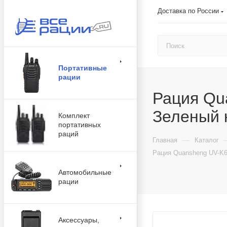
Доставка по России
Портативные
рации
Рация Qu
Зеленый 
Комплект
портативных
раций
—
Главная
Каталог
Рация Quansheng UV-K6
Автомобильные
рации
Аксессуары,