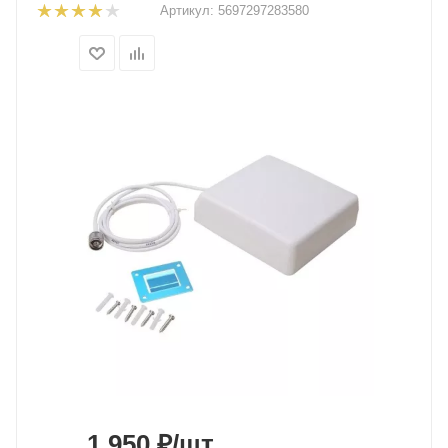
Артикул:
5697297283580
1 950
₽
/шт