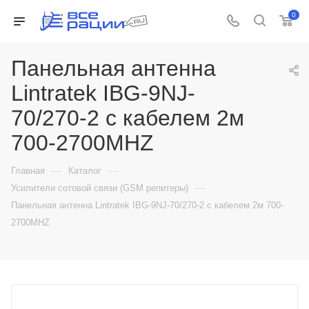
0
Панельная антенна
Lintratek IBG-9NJ-
70/270-2 с кабелем 2м
700-2700MHZ
—
—
Главная
Каталог
—
Усилители сотовой связи (GSM репитеры)
Панельная антенна Lintratek IBG-9NJ-70/270-2 с кабелем 2м 700-
2700MHZ