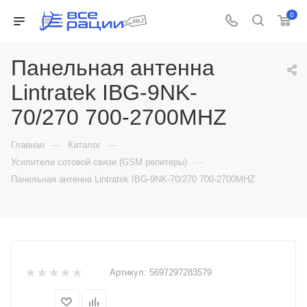
0
Панельная антенна
Lintratek IBG-9NK-
70/270 700-2700MHZ
—
—
Главная
Каталог
—
Усилители сотовой связи (GSM репитеры)
Панельная антенна Lintratek IBG-9NK-70/270 700-2700MHZ
Артикул:
5697297283579