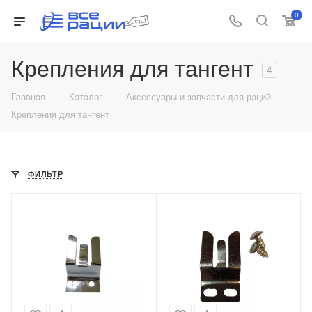
0
Крепления для тангент
4
—
—
—
Главная
Каталог
Аксессуары и запчасти для раций
Крепления для тангент
ФИЛЬТР