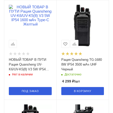
НОВЫЙ ТОВАР В ПУТИ
Рация Quansheng TG-1680
Рация Quansheng UV-
8W IP54 3500 мАч UHF
K6/UV-K5(8) V3 5W IP54
Черный
1600 мАч Type-C Желтый
Нет в наличии
Достаточно
4 299
₽
/шт
ПОД ЗАКАЗ
В КОРЗИНУ