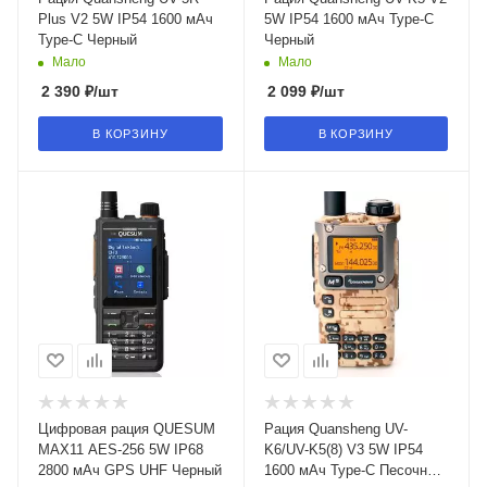
Plus V2 5W IP54 1600 мАч
5W IP54 1600 мАч Type-C
Type-C Черный
Черный
Мало
Мало
2 390
₽
/шт
2 099
₽
/шт
В КОРЗИНУ
В КОРЗИНУ
Цифровая рация QUESUM
Рация Quansheng UV-
MAX11 AES-256 5W IP68
K6/UV-K5(8) V3 5W IP54
2800 мАч GPS UHF Черный
1600 мАч Type-C Песочный