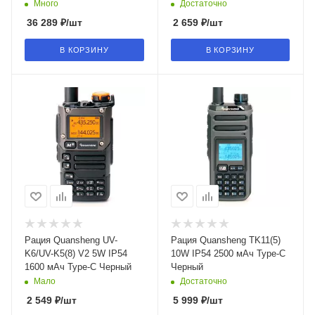
камуфляж
Много
Достаточно
36 289
₽
/шт
2 659
₽
/шт
В КОРЗИНУ
В КОРЗИНУ
Рация Quansheng UV-
Рация Quansheng TK11(5)
K6/UV-K5(8) V2 5W IP54
10W IP54 2500 мАч Type-C
1600 мАч Type-C Черный
Черный
Мало
Достаточно
2 549
₽
/шт
5 999
₽
/шт