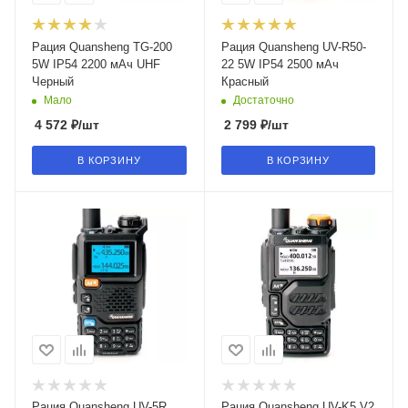
Рация Quansheng TG-200
Рация Quansheng UV-R50-
5W IP54 2200 мАч UHF
22 5W IP54 2500 мАч
Черный
Красный
Мало
Достаточно
4 572
₽
/шт
2 799
₽
/шт
В КОРЗИНУ
В КОРЗИНУ
Рация Quansheng UV-5R
Рация Quansheng UV-K5 V2