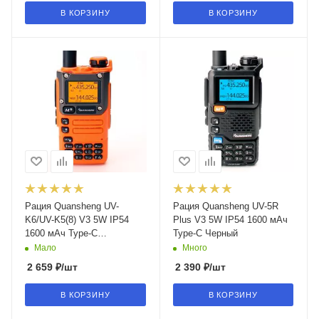
В КОРЗИНУ
В КОРЗИНУ
Рация Quansheng UV-
Рация Quansheng UV-5R
K6/UV-K5(8) V3 5W IP54
Plus V3 5W IP54 1600 мАч
1600 мАч Type-C
Type-C Черный
Оранжевый
Мало
Много
2 659
₽
/шт
2 390
₽
/шт
В КОРЗИНУ
В КОРЗИНУ