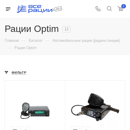
0
Рации Optim
12
—
—
Главная
Каталог
Автомобильные рации (радиостанции)
—
Рации Optim
ФИЛЬТР