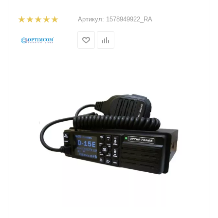
Артикул:
1578949922_RA