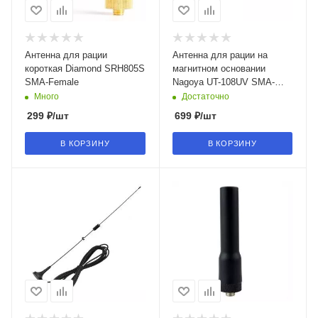
Антенна для рации
Антенна для рации на
короткая Diamond SRH805S
магнитном основании
SMA-Female
Nagoya UT-108UV SMA-
Female UHF VHF
Много
Достаточно
299
₽
/шт
699
₽
/шт
В КОРЗИНУ
В КОРЗИНУ