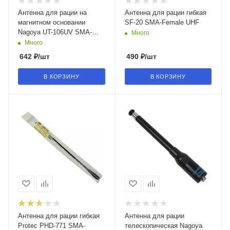
Антенна для рации на
Антенна для рации гибкая
магнитном основании
SF-20 SMA-Female UHF
Nagoya UT-106UV SMA-
Много
Female UHF VHF
Много
642
₽
/шт
490
₽
/шт
В КОРЗИНУ
В КОРЗИНУ
Антенна для рации гибкая
Антенна для рации
Protec PHD-771 SMA-
телескопическая Nagoya