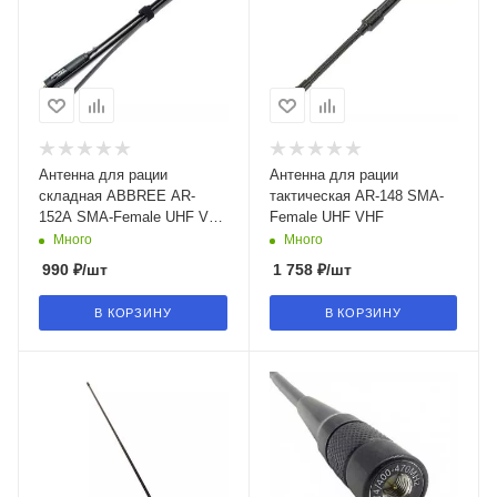
Антенна для рации
Антенна для рации
складная ABBREE AR-
тактическая AR-148 SMA-
152A SMA-Female UHF VHF
Female UHF VHF
108 см
Много
Много
990
₽
/шт
1 758
₽
/шт
В КОРЗИНУ
В КОРЗИНУ