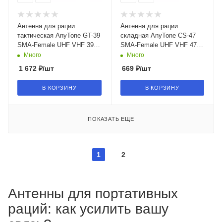
Антенна для рации
Антенна для рации
тактическая AnyTone GT-39
складная AnyTone CS-47
SMA-Female UHF VHF 39
SMA-Female UHF VHF 47
см
см
Много
Много
1 672
₽
/шт
669
₽
/шт
В КОРЗИНУ
В КОРЗИНУ
ПОКАЗАТЬ ЕЩЕ
1
2
Антенны для портативных
раций: как усилить вашу