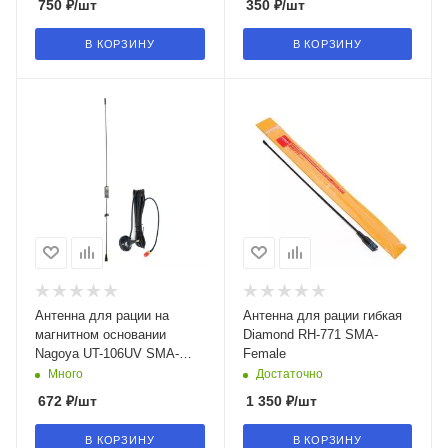
750
₽
/шт
350
₽
/шт
В КОРЗИНУ
В КОРЗИНУ
Антенна для рации на
Антенна для рации гибкая
магнитном основании
Diamond RH-771 SMA-
Nagoya UT-106UV SMA-
Female
Male UHF VHF
Много
Достаточно
672
₽
/шт
1 350
₽
/шт
В КОРЗИНУ
В КОРЗИНУ