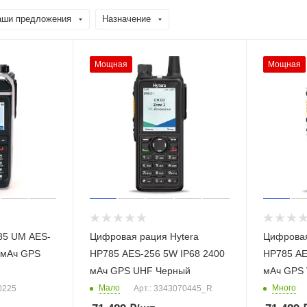
аши предложения
Назначение
Мощная
Мощная
85 UM AES-
Цифровая рация Hytera
Цифровая
 мАч GPS
HP785 AES-256 5W IP68 2400
HP785 AE
мАч GPS UHF Черный
мАч GPS
Мало
Много
0225
Арт.: 3343070445_R