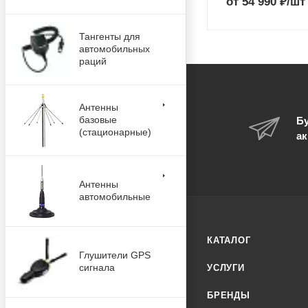
от
54 990
₽
/шт
Тангенты для
автомобильных
раций
Антенны
базовые
Бу
(стационарные)
ак
Антенны
автомобильные
КАТАЛОГ
Глушители GPS
сигнала
УСЛУГИ
БРЕНДЫ