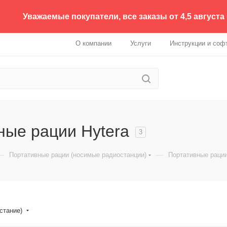
Уважаемые покупатели, все заказы от 4,5 августа
О компании
Услуги
Инструкции и соф
ные рации Hytera
3
—
—
Портативные рации (носимые радиостанции)
Портативные рации
астание)