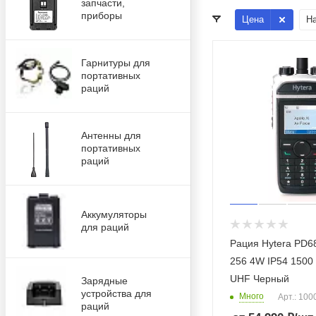
запчасти,
приборы
Цена
Н
Гарнитуры для
портативных
раций
Антенны для
портативных
раций
Аккумуляторы
для раций
Рация Hytera PD6
256 4W IP54 1500
UHF Черный
Зарядные
устройства для
Много
Арт.: 100
раций