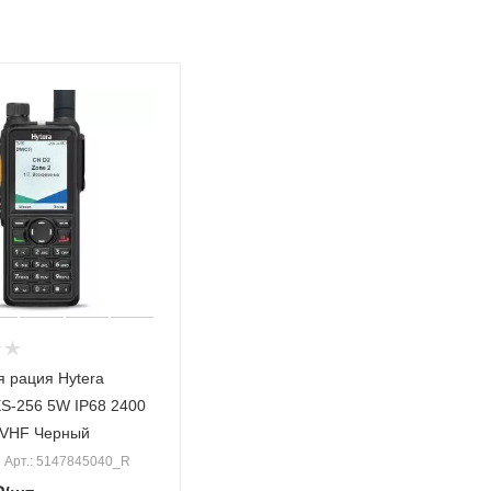
 рация Hytera
S-256 5W IP68 2400
 VHF Черный
Арт.: 5147845040_R