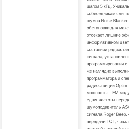
шагом 5 кГц. Уникал
собеседникам слыша
шумов Noise Blanker
обстановки для мак
отсекает лишние эфи
информативном цвет
состоянии радиостан
сигнала, установлен
программирования с 
же наглядно выполн
программатора и спе
радиостанции Optim 7
мощность: – FM модул
сдвиг частоты переда
шумоподавитель ASQ, 
сигнала Roger Beep, 
передачи TOT, - разл
цветной дисплей с по