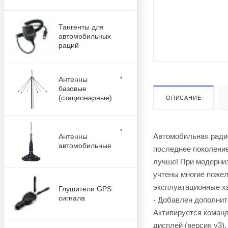
Тангенты для
автомобильных
раций
Антенны
базовые
(стационарные)
ОПИСАНИЕ
Автомобильная рад
Антенны
автомобильные
последнее поколение
лучше! При модерни
учтены многие пожел
эксплуатационные х
Глушители GPS
сигнала
- Добавлен дополни
Активируется команд
дисплей (версия v3).