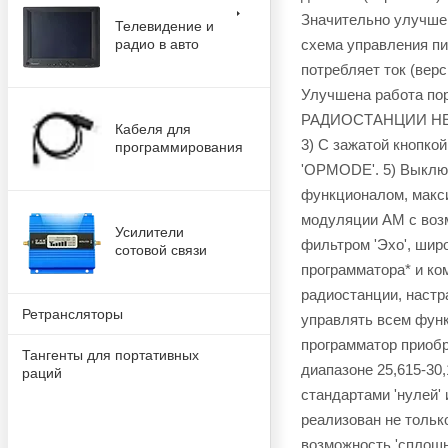
Значительно улучшен
Телевидение и
схема управления п
радио в авто
потребляет ток (верс
Улучшена работа по
РАДИОСТАНЦИИ НЕОБХ
Кабеля для
3) С зажатой кнопко
программирования
'OPMODE'. 5) Выклю
функционалом, макси
модуляции AM с воз
Усилители
фильтром 'Эхо', шир
сотовой связи
программатора* и ко
радиостанции, настр
Ретрансляторы
управлять всем функ
программатор приобр
Тангенты для портативных
диапазоне 25,615-30
раций
стандартами 'нулей' 
реализован не тольк
возможность 'сплошн