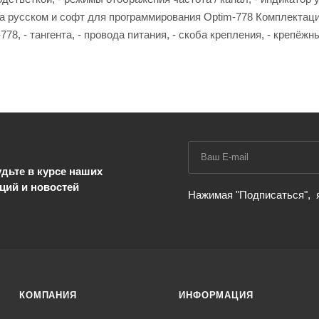
а русском и софт для программирования Optim-778 Комплектаци
78, - тангента, - провода питания, - скоба крепления, - крепёжн
дьте в курсе наших
ций и новостей
Нажимая "Подписаться",
КОМПАНИЯ
ИНФОРМАЦИЯ