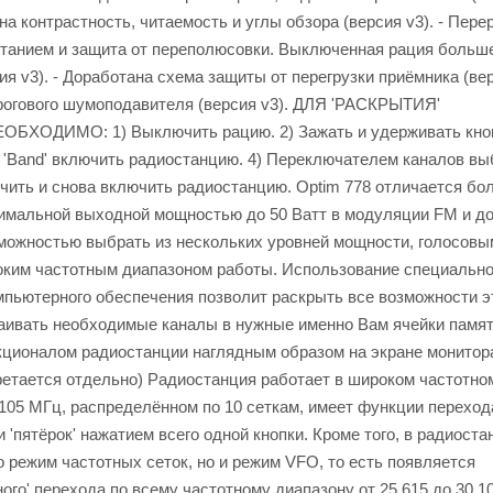
а контрастность, читаемость и углы обзора (версия v3). - Пере
итанием и защита от переполюсовки. Выключенная рация больш
ия v3). - Доработана схема защиты от перегрузки приёмника (верс
рогового шумоподавителя (версия v3). ДЛЯ 'РАСКРЫТИЯ'
ОДИМО: 1) Выключить рацию. 2) Зажать и удерживать кнопк
й 'Band' включить радиостанцию. 4) Переключателем каналов вы
чить и снова включить радиостанцию. Optim 778 отличается б
мальной выходной мощностью до 50 Ватт в модуляции FM и до 
можностью выбрать из нескольких уровней мощности, голосовы
оким частотным диапазоном работы. Использование специально
мпьютерного обеспечения позволит раскрыть все возможности э
аивать необходимые каналы в нужные именно Вам ячейки памят
ционалом радиостанции наглядным образом на экране монитора.
етается отдельно) Радиостанция работает в широком частотно
,105 МГц, распределённом по 10 сеткам, имеет функции перехо
и 'пятёрок' нажатием всего одной кнопки. Кроме того, в радиоста
о режим частотных сеток, но и режим VFO, то есть появляется
ого' перехода по всему частотному диапазону от 25,615 до 30,1