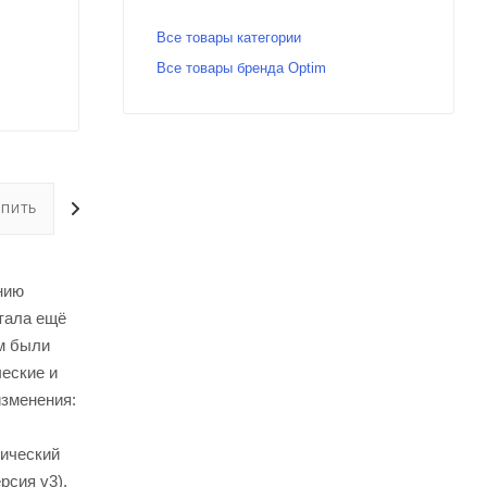
Все товары категории
Все товары бренда Optim
УПИТЬ
ОПЛАТА
ДОСТАВКА
нию
стала ещё
м были
еские и
зменения:
лический
рсия v3).