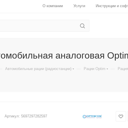
О компании
Услуги
Инструкции и соф
томобильная аналоговая Opti
—
—
—
Автомобильные рации (радиостанции)
Рации Optim
Рация
Артикул:
5697297282597