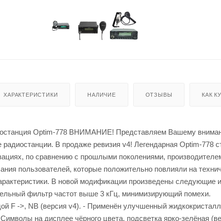
ХАРАКТЕРИСТИКИ
НАЛИЧИЕ
ОТЗЫВЫ
КАК К
иостанция Optim-778 ВНИМАНИЕ! Представляем Вашему внима
 радиостанции. В продаже ревизия v4! Легендарная Optim-778 
зациях, по сравнению с прошлыми поколениями, производителе
ания пользователей, которые положительно повлияли на технич
арактеристики. В новой модификации произведены следующие и
тельный фильтр частот выше 3 кГц, минимизирующий помехи.
ой F ->, NB (версия v4). - Применён улучшенный жидкокристал
 Символы на дисплее чёрного цвета, подсветка ярко-зелёная (ве