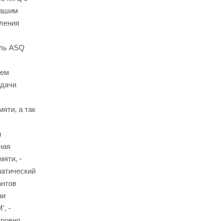
Вашим
ления
ель ASQ
чем
едачи
яти, а так
и
ная
мяти, -
матический
антов
ни
, -
уровня