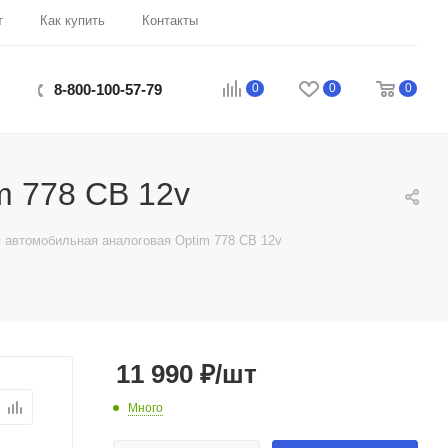
т
Как купить
Контакты
0
0
0
8-800-100-57-79
m 778 CB 12v
 автомобильная аналоговая Optim 778 CB 12v
11 990
₽
/шт
Много