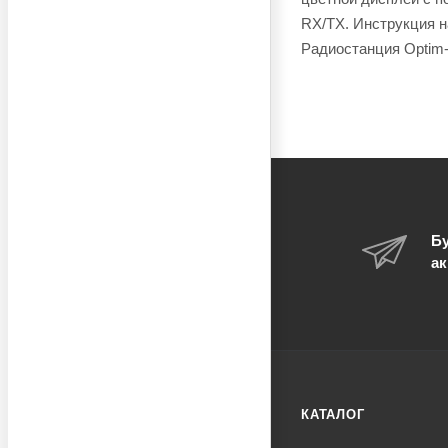
RX/TX. Инструкция н
Радиостанция Optim-7
Бу
ак
КАТАЛОГ