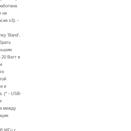
работана
е не
ия v3). -
у 'Band'.
брать
ольшим
20 Ватт в
м
го
той
и и
 (* - USB-
м
да между
нции
05 МГц с