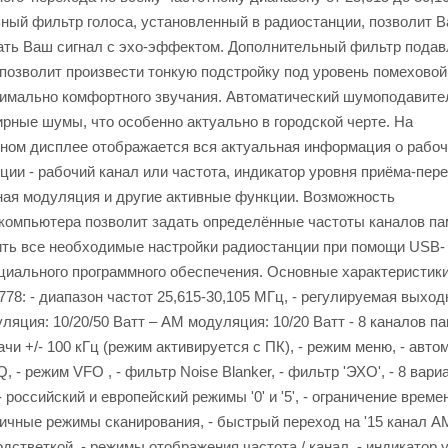
ьный фильтр голоса, установленный в радиостанции, позволит 
ть Ваш сигнал с эхо-эффектом. Дополнительный фильтр подав
 позволит произвести тонкую подстройку под уровень помеховой
симально комфортного звучания. Автоматический шумоподавит
рные шумы, что особенно актуально в городской черте. На
ном дисплее отображается вся актуальная информация о рабо
ции - рабочий канал или частота, индикатор уровня приёма-пер
ная модуляция и другие активные функции. Возможность
компьютера позволит задать определённые частоты каналов пам
ить все необходимые настройки радиостанции при помощи USB-
циального программного обеспечения. Основные характеристик
78: - диапазон частот 25,615-30,105 МГц, - регулируемая выход
яция: 10/20/50 Ватт – AM модуляция: 10/20 Ватт - 8 каналов па
чи +/- 100 кГц (режим активируется с ПК), - режим меню, - авто
- режим VFO , - фильтр Noise Blanker, - фильтр 'ЭХО', - 8 вари
- российский и европейский режимы '0' и '5', - ограничение време
ичные режимы сканирования, - быстрый переход на '15 канал AM'
дстветкой, - режимы отображения частота / канал, - индикатор 