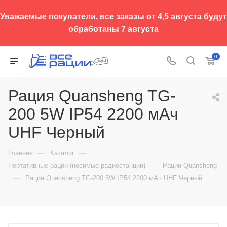
Уважаемые покупатели, все заказы от 4,5 августа будут
обработаны 7 августа
0
Рация Quansheng TG-
200 5W IP54 2200 мАч
UHF Черный
—
—
Главная
Каталог
—
Портативные рации (носимые радиостанции)
Рации Quansheng
—
Рация Quansheng TG-200 5W IP54 2200 мАч UHF Черный