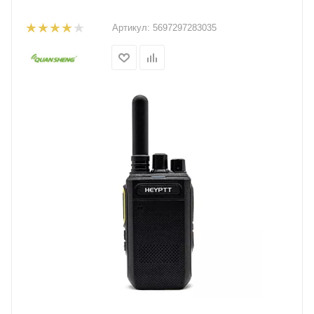
Артикул:
5697297283035