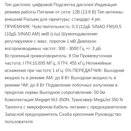
Тип дисплея: цифровой Подсветка дисплея Индикация
режима работы Питание от сети: 12В (13.8 В) Тип антенны:
внешний Разъем для гарнитуры: стандарт 4 pin
ПРИЕМНИК: Чувствительность: 0.3 (12дБ SINAD FM)/0,5
(10дБ SINAD AM) мкВ (с/ш) Шумоподавление:
регулируемое с макс. порогом 1 мВ Диапазон
воспроизводимых частот: 300 - 3000 Гц +/- 3 дБ
Встроенный громкоговоритель: 8 Ом Промежуточная
частота: I ПЧ:10,695 МГц, II ПЧ: 455 кГц Нелинейные
искажения при частоте 1 кГц: 5% ПЕРЕДАТЧИК: Выходная
мощность в режиме AM: до 8 Вт Выходная мощность в
режиме ЧМ: до 8 Вт Подавление побочных излучении в
пределах нормы Выходное сопротивление: 50 0м
Комплектация Megajet MJ-350N: Трансивер MegaJet 350 N
Тангента с микрофоном Кабель питания с предохранителем
Запасной предохранитель Cкоба крепления Руководство
пользователя