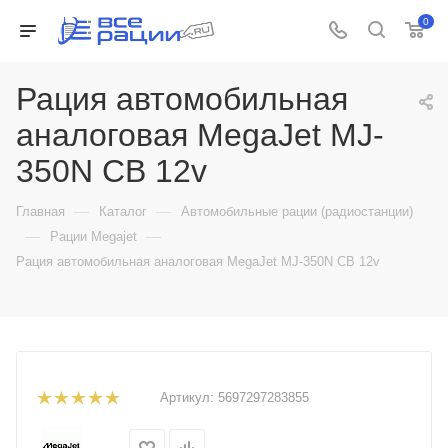
0
Рация автомобильная
аналоговая MegaJet MJ-
350N CB 12v
—
—
Главная
Каталог
Автомобильные рации (радиостанции)
—
—
Рации Megajet
Рация автомобильная аналоговая MegaJet MJ-350N CB 12v
Артикул:
5697297283855