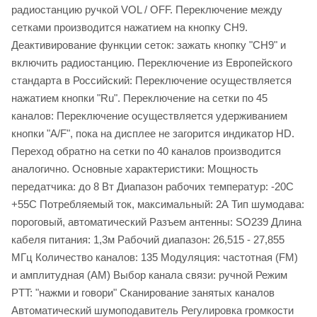
радиостанцию ручкой VOL / OFF. Переключение между
сетками производится нажатием на кнопку СН9.
Деактивирование функции сеток: зажать кнопку "СН9" и
включить радиостанцию. Переключение из Европейского
стандарта в Российский: Переключение осуществляется
нажатием кнопки "Ru". Переключение на сетки по 45
каналов: Переключение осуществляется удерживанием
кнопки "A/F", пока на дисплее не загорится индикатор HD.
Переход обратно на сетки по 40 каналов производится
аналогично. Основные характеристики: Мощность
передатчика: до 8 Вт Диапазон рабочих температур: -20С
+55С Потребляемый ток, максимальный: 2А Тип шумодава:
пороговый, автоматический Разъем антенны: SO239 Длина
кабеля питания: 1,3м Рабочий диапазон: 26,515 - 27,855
МГц Количество каналов: 135 Модуляция: частотная (FM)
и амплитудная (AM) Выбор канала связи: ручной Режим
PTT: "нажми и говори" Сканирование занятых каналов
Автоматический шумоподавитель Регулировка громкости