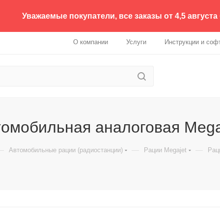
Уважаемые покупатели, все заказы от 4,5 августа
О компании
Услуги
Инструкции и соф
томобильная аналоговая Mega
—
—
—
Автомобильные рации (радиостанции)
Рации Megajet
Рац