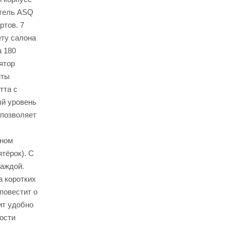
итель ASQ
ртов. 7
ету салона
 180
ятор
нты
тта с
ый уровень
 позволяет
тном
ятёрок). С
каждой.
а коротких
повестит о
ит удобно
ости