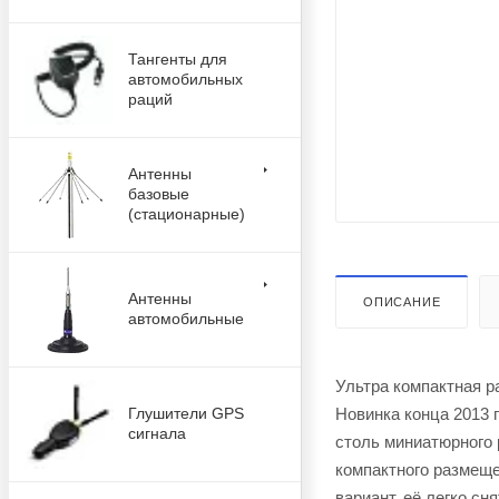
Тангенты для
автомобильных
раций
Антенны
базовые
(стационарные)
Антенны
ОПИСАНИЕ
автомобильные
Ультра компактная р
Новинка конца 2013 
Глушители GPS
сигнала
столь миниатюрного 
компактного размеще
вариант, её легко сн