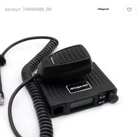
Артикул:
7446945488_RA