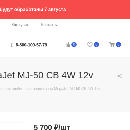
 будут обработаны 7 августа
т
Как купить
Контакты
0
0
0
8-800-100-57-79
Jet MJ-50 CB 4W 12v
ия автомобильная аналоговая MegaJet MJ-50 CB 4W 12v
5 700
₽
/шт