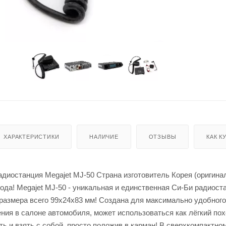
ХАРАКТЕРИСТИКИ
НАЛИЧИЕ
ОТЗЫВЫ
КАК К
адиостанция Megajet MJ-50 Страна изготовитель Корея (оригинал
года! Megajet MJ-50 - уникальная и единственная Си-Би радиост
размера всего 99х24х83 мм! Создана для максимально удобного
ния в салоне автомобиля, может использоваться как лёгкий по
ять и взять с собой, просто положив в карман! В сверхкомпактно