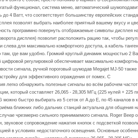
огатый функционал, система меню, автоматический шумоподав
 до 4 Ватт, что соответствует большинству европейских станда
сплея позволят выбрать наиболее приятный вашему вкусу и цв
ность программно повернуть отображаемые символы дисплея на
оворота дисплея) позволит расположить рацию так, чтобы регул
и слева для максимально комфортного доступа, а кабель танге
 там, где вам удобно. Громкий круглый динамик мощностью 2 Ва
й цифровой регулировкой обеспечивает максимально комфортн
ивости сигнала, ручной пороговый шумодав Megajet MJ-50 также
астройку для эффективного ограждения от помех. С
ия легко обнаружить полезные сигналы во всём рабочем часто
ии, который составляет 26,065 - 28,305 МГц (225 нулей + 225 п
можно быстро выбирать из 5 сеток от A до E, по 45 каналов в 
риёма ближних либо дальних станций актуальна для общения н
 случае чрезмерно сильного принимаемого сигнала. Roger Beep о
, звуковое сопровождение нажатия кнопок с подсветкой позвол
цией в условиях недостаточного освещения. Основные особенн