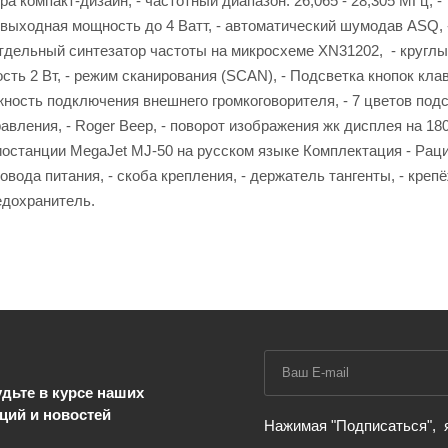
тра компакт-дизайн, - частотный диапазон: 26,065 - 28,305 МГц, -
выходная мощность до 4 Ватт, - автоматический шумодав ASQ, 
отдельный синтезатор частоты на микросхеме XN31202, - круглы
сть 2 Вт, - режим сканирования (SCAN), - Подсветка кнопок кла
жность подключения внешнего громкоговорителя, - 7 цветов под
авления, - Roger Beep, - поворот изображения жк дисплея на 180
останции MegaJet MJ-50 на русском языке Комплектация - Рац
провода питания, - скоба крепления, - держатель тангенты, - кре
едохранитель.
дьте в курсе наших
ций и новостей
Нажимая "Подписаться",