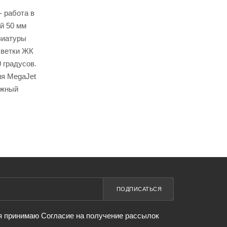
- работа в
й 50 мм
виатуры
светки ЖК
 градусов.
ия MegaJet
пёжный
ПОДПИСАТЬСЯ
я принимаю Согласие на получение рассылок