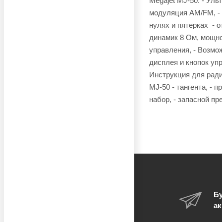
Megajet MJ-50: - Уль
модуляция AM/FM, - 
нулях и пятерках - 
динамик 8 Ом, мощно
управления, - Возмо
дисплея и кнопок упр
Инструкция для ради
MJ-50 - тангента, - 
набор, - запасной пр
Бу
ак