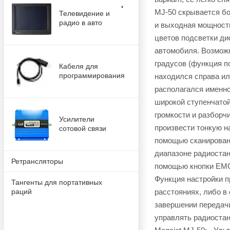
MJ-50 скрывается б
Телевидение и
радио в авто
и выходная мощность
цветов подсветки ди
автомобиля. Возмож
градусов (функция п
Кабеля для
программирования
находился справа ил
располагался именно
широкой ступенчато
громкости и разборч
Усилители
произвести тонкую н
сотовой связи
помощью сканирован
диапазоне радиостанц
Ретрансляторы
помощью кнопки EMG 
Функция настройки п
Тангенты для портативных
расстояниях, либо в
раций
завершении передачи
управлять радиостан