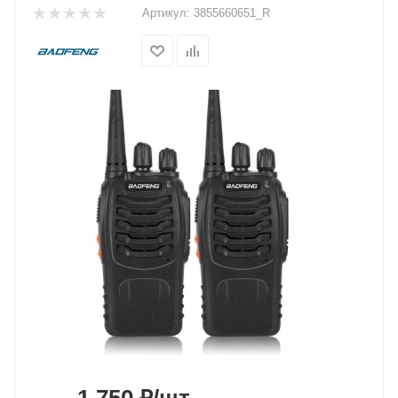
Артикул:
3855660651_R