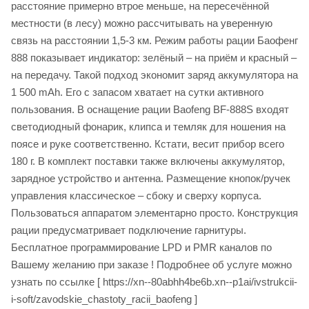
расстояние примерно втрое меньше, на пересечённой
местности (в лесу) можно рассчитывать на уверенную
связь на расстоянии 1,5-3 км. Режим работы рации Баофенг
888 показывает индикатор: зелёный – на приём и красный –
на передачу. Такой подход экономит заряд аккумулятора на
1 500 mAh. Его с запасом хватает на сутки активного
пользования. В оснащение рации Baofeng BF-888S входят
светодиодный фонарик, клипса и темляк для ношения на
поясе и руке соответственно. Кстати, весит прибор всего
180 г. В комплект поставки также включены аккумулятор,
зарядное устройство и антенна. Размещение кнопок/ручек
управления классическое – сбоку и сверху корпуса.
Пользоваться аппаратом элементарно просто. Конструкция
рации предусматривает подключение гарнитуры.
Бесплатное программирование LPD и PMR каналов по
Вашему желанию при заказе ! Подробнее об услуге можно
узнать по ссылке [ https://xn--80abhh4be6b.xn--p1ai/ivstrukcii-
i-soft/zavodskie_chastoty_racii_baofeng ]