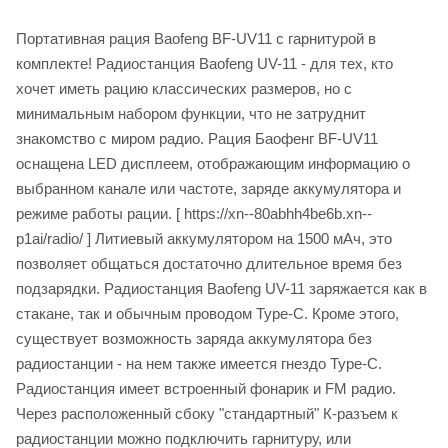
Портативная рация Baofeng BF-UV11 с гарнитурой в
комплекте! Радиостанция Baofeng UV-11 - для тех, кто
хочет иметь рацию классических размеров, но с
минимальным набором функции, что не затруднит
знакомство с миром радио. Рация Баофенг BF-UV11
оснащена LED дисплеем, отображающим информацию о
выбранном канале или частоте, заряде аккумулятора и
режиме работы рации. [ https://xn--80abhh4be6b.xn--
p1ai/radio/ ] Литиевый аккумулятором на 1500 мАч, это
позволяет общаться достаточно длительное время без
подзарядки. Радиостанция Baofeng UV-11 заряжается как в
стакане, так и обычным проводом Type-C. Кроме этого,
существует возможность заряда аккумулятора без
радиостанции - на нем также имеется гнездо Type-C.
Радиостанция имеет встроенный фонарик и FM радио.
Через расположенный сбоку "стандартный" К-разъем к
радиостанции можно подключить гарнитуру, или