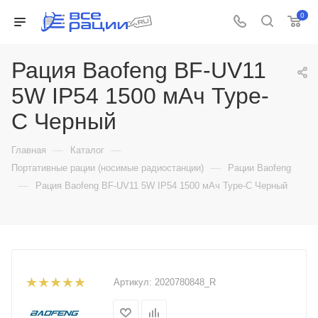
0
Рация Baofeng BF-UV11
5W IP54 1500 мАч Type-
C Черный
—
—
Главная
Каталог
—
Портативные рации (носимые радиостанции)
Рации Baofeng
—
Рация Baofeng BF-UV11 5W IP54 1500 мАч Type-C Черный
Артикул:
2020780848_R