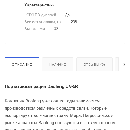
Характеристики
LCD/LED дисплей
—
Да
Вес без упаковки, гр.
—
208
Высота, мм
—
32
ОПИСАНИЕ
НАЛИЧИЕ
ОТЗЫВЫ (8)
КАК
Портативная рация Baofeng UV-5R
Компания Baofeng уже долгие годы занимается
производством различных средств связи, которые
экспортируют во многие страны Мира. На российском
рынке аппараты Baofeng пользуются высоким спросом,
поскольку оптимально подходят как для бытового