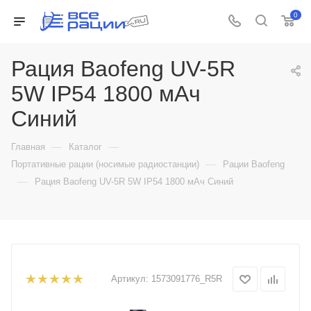
0
Рация Baofeng UV-5R
5W IP54 1800 мАч
Синий
—
—
Главная
Каталог
—
Портативные рации (носимые радиостанции)
Рации Baofeng
—
Рация Baofeng UV-5R 5W IP54 1800 мАч Синий
Артикул:
1573091776_R5R