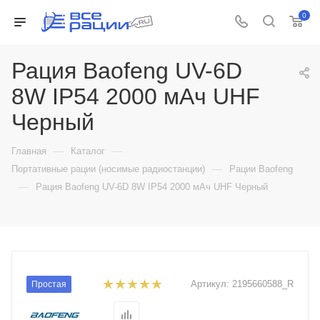
0
Рация Baofeng UV-6D
8W IP54 2000 мАч UHF
Черный
—
—
Главная
Каталог
—
Портативные рации (носимые радиостанции)
Рации Baofeng
—
Рация Baofeng UV-6D 8W IP54 2000 мАч UHF Черный
Артикул:
2195660588_R
Простая