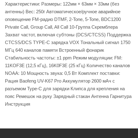
Характеристики: Размеры: 122мм × 63мм × 33мм (без
антенны) Вес: 250г Автоматическое/ручное аварийное
оповещение FM-радио DTMF, 2-Tone, 5-Tone, BDC1200
Private Call, Group Call, All Call 10-Группа Скремблера
Захват частот, включая субтоны (DCS/CTCSS) Поддержка
CTCSS/DCS TYPE-C зарядка VOX Тональный сигнал 1750
МГц 640 каналов памяти Встроенный фонарик
Стабильность частоты: ±1 ppm Режим модуляции: FM:
11KOF3E (12,5 кГц), 16K0F3E (25 кГц) Количество каналов
NOAA: 10 Мощность звука: 0,5 Вт Комплект поставки:
Рация Baofeng UV-K67 Pro Аккумулятор 2600 мАч с
разъемом Type-C для зарядки Клипса для крепления на
пояс Ремешок на руку Зарядный стакан Антенна Гарнитура
Инструкция