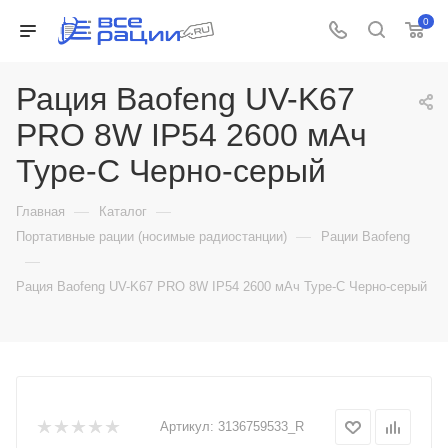
0
Рация Baofeng UV-K67
PRO 8W IP54 2600 мАч
Type-C Черно-серый
—
—
Главная
Каталог
—
Портативные рации (носимые радиостанции)
Рации Baofeng
—
Рация Baofeng UV-K67 PRO 8W IP54 2600 мАч Type-C Черно-серый
Артикул:
3136759533_R