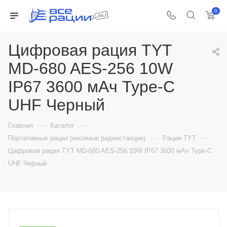
0
Цифровая рация TYT
MD-680 AES-256 10W
IP67 3600 мАч Type-C
UHF Черный
—
—
Главная
Каталог
—
—
Портативные рации (носимые радиостанции)
Рации TYT
Цифровая рация TYT MD-680 AES-256 10W IP67 3600 мАч Type-C
UHF Черный