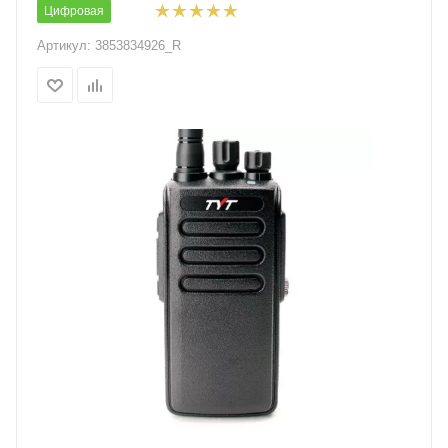
Цифровая
Артикул:
3853834926_R