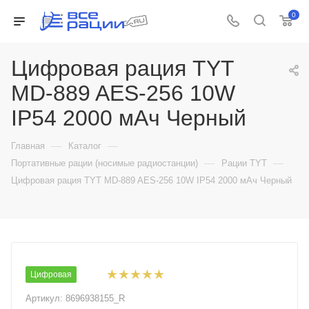
0
Цифровая рация TYT
MD-889 AES-256 10W
IP54 2000 мАч Черный
—
—
Главная
Каталог
—
—
Портативные рации (носимые радиостанции)
Рации TYT
Цифровая рация TYT MD-889 AES-256 10W IP54 2000 мАч Черный
Цифровая
Артикул:
8696938155_R