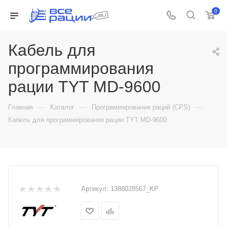
0
Кабель для
программирования
рации TYT MD-9600
—
—
—
Главная
Каталог
Программирование раций (CPS)
Кабель для программирования рации TYT MD-9600
Артикул:
1388028567_KP