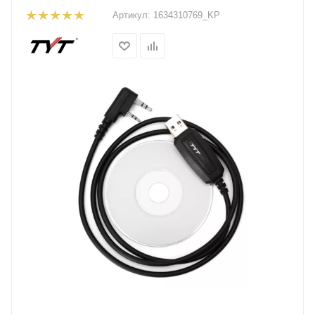
Артикул:
1634310769_KP