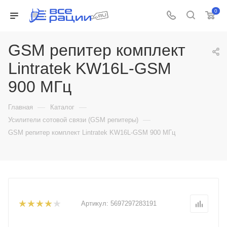
0
GSM репитер комплект
Lintratek KW16L-GSM
900 МГц
—
—
Главная
Каталог
—
Усилители сотовой связи (GSM репитеры)
GSM репитер комплект Lintratek KW16L-GSM 900 МГц
Артикул:
5697297283191