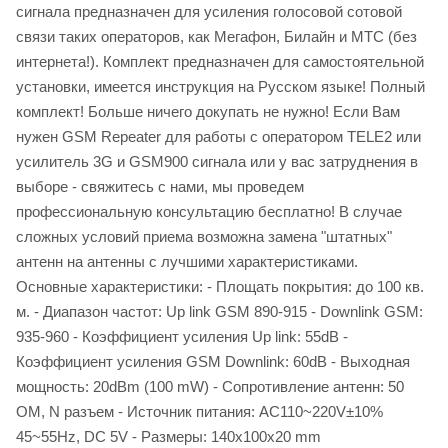
сигнала предназначен для усиления голосовой сотовой
связи таких операторов, как Мегафон, Билайн и МТС (без
интернета!). Комплект предназначен для самостоятельной
установки, имеется инструкция на Русском языке! Полный
комплект! Больше ничего докупать не нужно! Если Вам
нужен GSM Repeater для работы с оператором TELE2 или
усилитель 3G и GSM900 сигнала или у вас затруднения в
выборе - свяжитесь с нами, мы проведем
профессиональную консультацию бесплатно! В случае
сложных условий приема возможна замена "штатных"
антенн на антенны с лучшими характеристиками.
Основные характеристики: - Площать покрытия: до 100 кв.
м. - Диапазон частот: Up link GSM 890-915 - Downlink GSM:
935-960 - Коэффициент усиления Up link: 55dB -
Коэффициент усиления GSM Downlink: 60dB - Выходная
мощность: 20dBm (100 mW) - Сопротивление антенн: 50
ОМ, N разъем - Источник питания: AC110~220V±10%
45~55Hz, DC 5V - Размеры: 140x100x20 mm