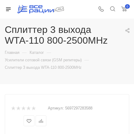
0
Сплиттер 3 выхода
WTA-110 800-2500MHz
—
—
Главная
Каталог
—
Усилители сотовой связи (GSM репитеры)
Сплиттер 3 выхода WTA-110 800-2500MHz
Артикул:
5697297283588