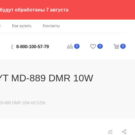
 будут обработаны 7 августа
т
Как купить
Контакты
0
0
0
8-800-100-57-79
TYT MD-889 DMR 10W
 MD-889 DMR 10W AES256.