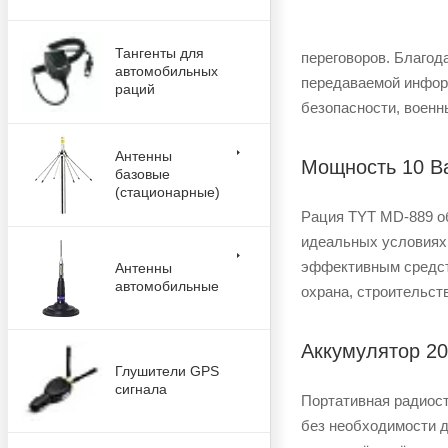
Тангенты для
переговоров. Благо
автомобильных
передаваемой инфор
раций
безопасности, военн
Антенны
Мощность 10 Ва
базовые
(стационарные)
Рация TYT MD-889 об
идеальных условиях,
эффективным средст
Антенны
автомобильные
охрана, строительств
Аккумулятор 20
Глушители GPS
сигнала
Портативная радиос
без необходимости д