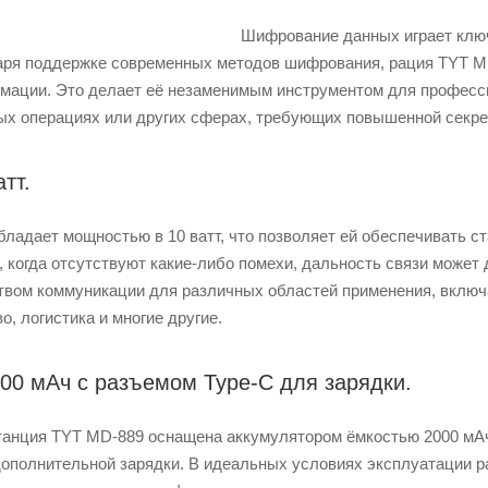
Шифрование данных играет клю
даря поддержке современных методов шифрования, рация TYT M
мации. Это делает её незаменимым инструментом для професси
ых операциях или других сферах, требующих повышенной секре
тт.
ладает мощностью в 10 ватт, что позволяет ей обеспечивать с
 когда отсутствуют какие-либо помехи, дальность связи может 
вом коммуникации для различных областей применения, включ
о, логистика и многие другие.
00 мАч с разъемом Type-C для зарядки.
танция TYT MD-889 оснащена аккумулятором ёмкостью 2000 мАч
ополнительной зарядки. В идеальных условиях эксплуатации ра